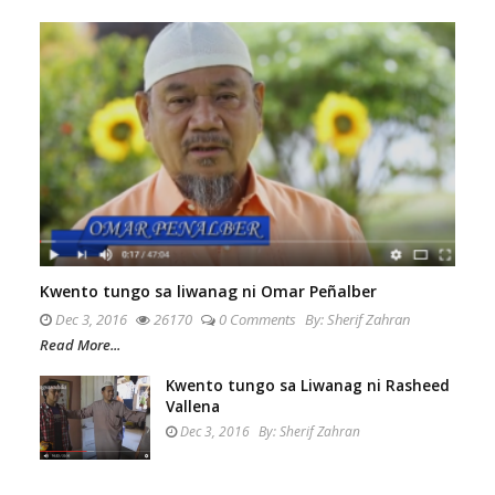
Kwento tungo sa liwanag ni Omar Peñalber​
Dec 3, 2016
26170
0 Comments
By:
Sherif Zahran
Read More...
Kwento tungo sa Liwanag ni Rasheed
Vallena
Dec 3, 2016
By:
Sherif Zahran