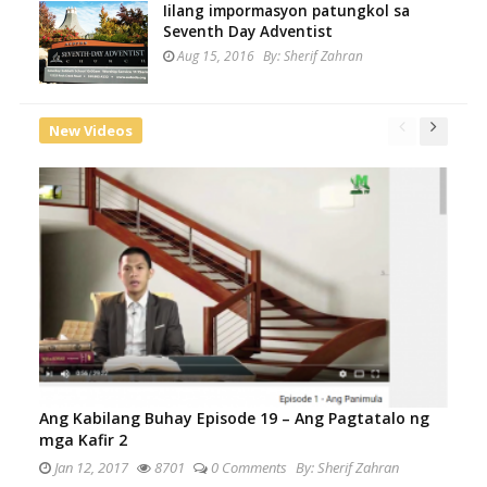
Iilang impormasyon patungkol sa
Seventh Day Adventist
Aug 15, 2016
By:
Sherif Zahran
New Videos
Ang Kabilang Buhay Episode 19 – Ang Pagtatalo ng
mga Kafir 2
Jan 12, 2017
8701
0 Comments
By:
Sherif Zahran