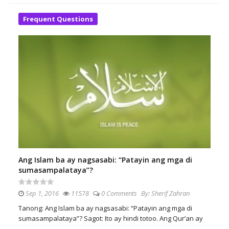
Frequent Questions
Ang Islam ba ay nagsasabi: “Patayin ang mga di
sumasampalataya”?
Sep 1, 2016
11578
0 Comments
By:
Sherif Zahran
Tanong: Ang Islam ba ay nagsasabi: “Patayin ang mga di
sumasampalataya”? Sagot: Ito ay hindi totoo. Ang Qur’an ay