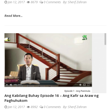
Jan 12, 2017
8679
0 Comments
By:
Sherif Zahran
Read More...
Ang Kabilang Buhay Episode 16 – Ang Kafir sa Araw ng
Paghuhukom
Jan 12, 2017
8992
0 Comments
By:
Sherif Zahran